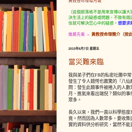
黃教授命理每月報
（這個部落格不是用來宣傳以讓大
決生活上的疑惑或問題，不致有錯
信就可解決您心中的疑惑。
想要求
推薦先看 →
黃教授命理簡介（按
2015年8月7日 星期五
當災難來臨
我與弟子們在FB的私密社團中常
發生了令人錯愕也震驚的『八仙
問：發生此類事件被捲入的人數
月、進氣來看出端倪？類似的事
眾多。
長久以來，我們一直以科學態度
竟。然而因為人數眾多，要收集
實的資料供分析研究，當然不能