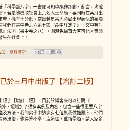
著『科學斷八字』一書便可知曉絕非胡謅、亂言，均確
演。若是隨機取社會上六名人士命局，要同時在某月出
來看，機率十分低。當然若是某人命局出現類似的氣場
這我們在書中卷之六第七節『命中註定？』一文中有討
氣』法則（書中卷之八），則避免禍事大有可能。無論
發生在社會上。
:02
沒有留言:
已於三月中出版了【增訂二版】
出版了【增訂二版】，目前於博客來可以訂購（
誤外，還增加了很多案例及內容，包含一些很重要八字
理及方法。我的弟子中這次有七位幫我做推薦序，他們
論命法後，覺得算不準、沒道理，重新學過。請大家多