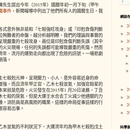
先生提出今年（2015年）國曆年初一月下旬（甲午
職事件
，新聞報導中列出了他們所有人的國曆生日，我
網誌
2
►
各式意外無非是和『七殺強旺攻身』或『印剋食傷判斷
2
►
位殉難者的命盤，越分析越明瞭，我們的理論與事實的
呈現嚴重的七殺攻身、兩位是印剋食傷判斷失誤（其中
2
►
的火災現場，任何的失誤都可能導致嚴重的死傷。然而
2
▼
流年、流月的運勢走向都出現了危險的訊號。一場悲劇
殞落。
生七殺剋元神，呈現壓力、小人、意外容易近身的命
增強，而且流年甲正官、乙木七殺並氣，加強官殺星的
2
來就是危險。火災發生在2015年1 月20日凌晨，丁丑
►
木七殺的戾氣，但是大運壬水合去丁火減少他通關的力
2
►
難。消防員是高風險的職業，這樣的命局從事這樣的行
2
►
很容易出事。
2
►
乙木並氣的不利狀況下，大運流年均為甲木七殺剋戊土
科學