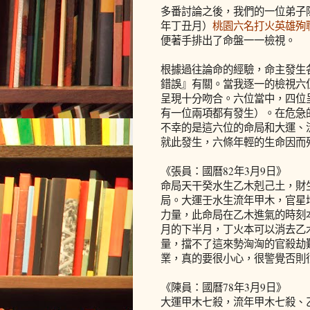
多番討論之後，我們的一位弟子陳
年丁丑月）
桃園六名打火英雄殉
便著手排出了命盤一一檢視。
根據過往論命的經驗，命主發生
錯誤』有關。當我逐一的檢視六
呈現十分吻合。六位當中，四位
有一位兩項都有發生）。在危急
不幸的是這六位的命局和大運、
就此發生，六條年輕的生命因而
《張員：國曆82年3月9日》
命局天干癸水生乙木剋己土，財
局。大運壬水生流年甲木，官星
力量，此命局在乙木進氣的時刻本
月的下半月，丁火本可以消去乙
量，擋不了這來勢洶洶的官殺劫
業，真的要很小心，很警覺否則
《陳員：國曆78年3月9日》
大運甲木七殺，流年甲木七殺、