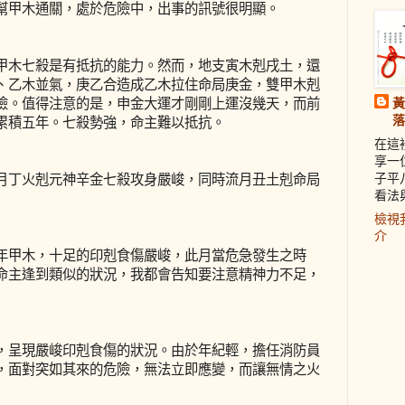
幫甲木通關，處於危險中，出事的訊號很明顯。
甲木七殺是有抵抗的能力。然而，地支寅木剋戌土，還
、乙木並氣，庚乙合造成乙木拉住命局庚金，雙甲木剋
黃
險。值得注意的是，申金大運才剛剛上運沒幾天，而前
落
累積五年。七殺勢強，命主難以抵抗。
在這
享一
子平
月丁火剋元神辛金七殺攻身嚴峻，同時流月丑土剋命局
看法
檢視
介
年甲木，十足的印剋食傷嚴峻，此月當危急發生之時
命主逢到類似的狀況，我都會告知要注意精神力不足，
，呈現嚴峻印剋食傷的狀況。由於年紀輕，擔任消防員
，面對突如其來的危險，無法立即應變，而讓無情之火