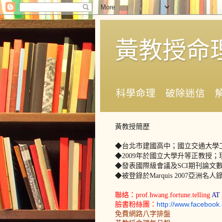
黃教授命
科學命理 破除迷信 
黃教授簡歷
◆台北市建國高中；國立交通大學
◆2009年於國立大學升等正教授
；
◆發表國際級會議及SCI期刊論文
◆被登錄於Marquis 2007亞洲名人
聯絡：prof.hwang.fortune.telling
AT
臉書粉絲團：
http://www.facebook.
免費網路八字排盤