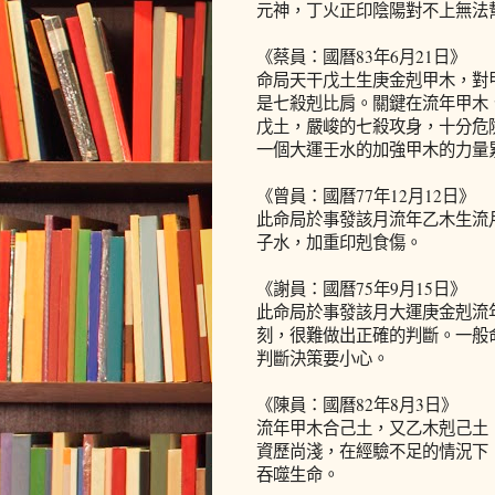
元神，丁火正印陰陽對不上無法
《蔡員：國曆83年6月21日》
命局天干戊土生庚金剋甲木，對
是七殺剋比肩。關鍵在流年甲木
戊土，嚴峻的七殺攻身，十分危
一個大運壬水的加強甲木的力量
《曾員：國曆77年12月12日》
此命局於事發該月流年乙木生流
子水，加重印剋食傷。
《謝員：國曆75年9月15日》
此命局於事發該月大運庚金剋流
刻，很難做出正確的判斷。一般
判斷決策要小心。
《陳員：國曆82年8月3日》
流年甲木合己土，又乙木剋己土
資歷尚淺，在經驗不足的情況下
吞噬生命。