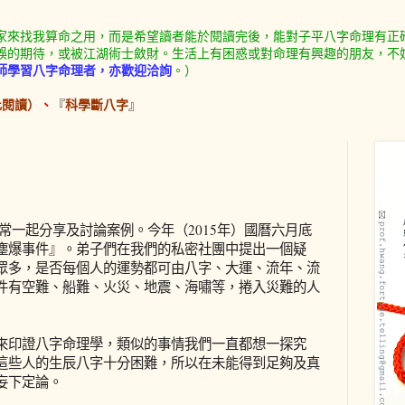
家來找我算命之用，而是希望讀者能於閱讀完後，能對子平八字命理有正
誤的期待，或被江湖術士斂財。生活上有困惑或對命理有興趣的朋友，不
師學習八字命理者，亦歡迎洽詢
。）
此閱讀）
、
『
科學斷八字
』
常一起分享及討論案例。今年（2015年）國曆六月底
塵爆事件』。弟子們在我們的私密社團中提出一個疑
眾多，是否每個人的運勢都可由八字、大運、流年、流
件有空難、船難、火災、地震、海嘯等，捲入災難的人
來印證八字命理學，類似的事情我們一直都想一探究
這些人的生辰八字十分困難，所以在未能得到足夠及真
妄下定論。