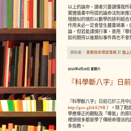
以上的論命，讀者只要讀懂我所
實遵循書中所提的論命法則來推
現類似的情形以數學的排列組合
作用未必一定會發生嚴重禍事，
論，但若能謹慎行事，善用『導
如何期待以後類似事件再也不會
張貼者：
黃教授命理部落格
於
晚上8
2015年4月18日 星期六
『科學斷八字』日前
『科學斷八字』日前已於三月中
http://goo.gl/rkS29B
）。除了勘
學應導正的觀點及「導氣」的原
裡頭很多都是學了傳統命理派的
多指教。